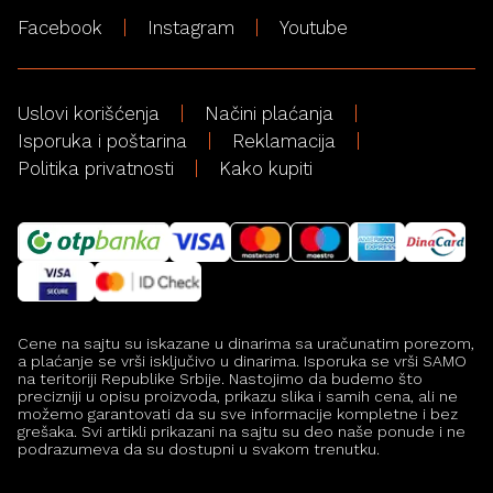
Facebook
Instagram
Youtube
Uslovi korišćenja
Načini plaćanja
Isporuka i poštarina
Reklamacija
Politika privatnosti
Kako kupiti
Cene na sajtu su iskazane u dinarima sa uračunatim porezom,
a plaćanje se vrši isključivo u dinarima. Isporuka se vrši SAMO
na teritoriji Republike Srbije. Nastojimo da budemo što
precizniji u opisu proizvoda, prikazu slika i samih cena, ali ne
možemo garantovati da su sve informacije kompletne i bez
grešaka. Svi artikli prikazani na sajtu su deo naše ponude i ne
podrazumeva da su dostupni u svakom trenutku.