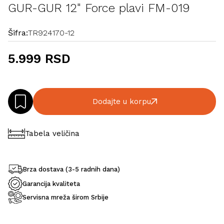
GUR-GUR 12" Force plavi FM-019
Šifra:
TR924170-12
5.999 RSD
Dodajte u korpu
Tabela veličina
Brza dostava (3-5 radnih dana)
Garancija kvaliteta
Servisna mreža širom Srbije