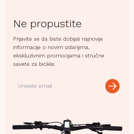
Ne propustite
Prijavite se da biste dobijali najnovije
informacije o novim izdanjima,
ekskluzivnim promocijama i stručne
savete za bicikle.