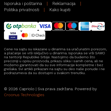
Isporuka i poštarina
Reklamacija
Politika privatnosti
Kako kupiti
Cene na sajtu su iskazane u dinarima sa uračunatim porezom,
a plaćanje se vrši isključivo u dinarima. Isporuka se vrši SAMO
na teritoriji Republike Srbije. Nastojimo da budemo što
precizniji u opisu proizvoda, prikazu slika i samih cena, ali ne
možemo garantovati da su sve informacije kompletne i bez
grešaka. Svi artikli prikazani na sajtu su deo naše ponude i ne
podrazumeva da su dostupni u svakom trenutku.
©
2026
Capriolo | Sva prava zadržana. Powered by
Croonus Technologies