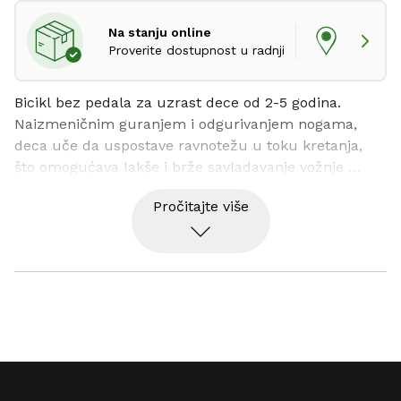
Na stanju online
Proverite dostupnost u radnji
Bicikl bez pedala za uzrast dece od 2-5 godina.

Naizmeničnim guranjem i odgurivanjem nogama, 
deca uče da uspostave ravnotežu u toku kretanja, 
što omogućava lakše i brže savladavanje vožnje 
bicikla bez pomoćnih točkova.Mogućnost 
Pročitajte više
podešavanja visine sedišta.