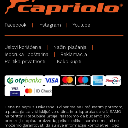
Facebook
Instagram
Youtube
Uslovi korišćenja
Načini plaćanja
Isporuka i poštarina
Reklamacija
Politika privatnosti
Kako kupiti
Cene na sajtu su iskazane u dinarima sa uračunatim porezom,
a plaćanje se vrši isključivo u dinarima. Isporuka se vrši SAMO
na teritoriji Republike Srbije. Nastojimo da budemo što
precizniji u opisu proizvoda, prikazu slika i samih cena, ali ne
možemo garantovati da su sve informacije kompletne i bez