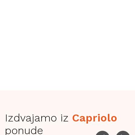
City
Istražite ponudu
Izdvajamo iz
Capriolo
ponude